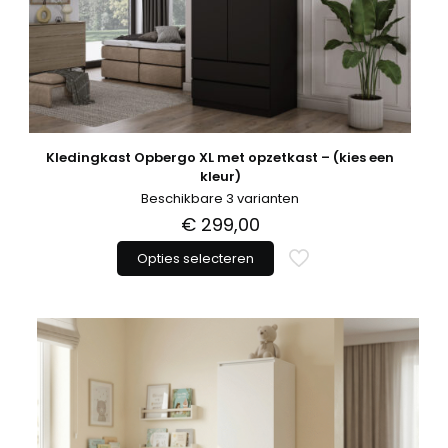
de
productpagina
Kledingkast Opbergo XL met opzetkast – (kies een
kleur)
Beschikbare 3 varianten
€
299,00
Opties selecteren
Dit
product
heeft
meerdere
variaties.
Deze
optie
kan
gekozen
worden