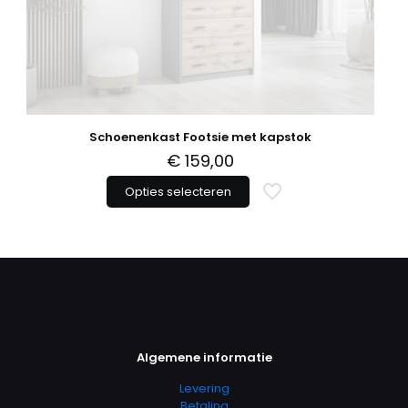
productpagina
Schoenenkast Footsie met kapstok
€
159,00
Opties selecteren
Dit
product
heeft
meerdere
variaties.
Deze
optie
kan
gekozen
worden
Algemene informatie
op
Levering
de
Betaling
productpagina