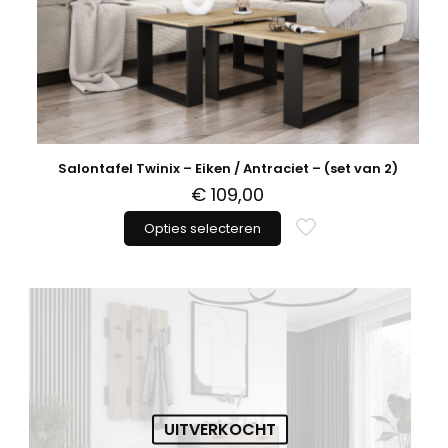
de
productpagina
Salontafel Twinix – Eiken / Antraciet – (set van 2)
€
109,00
Opties selecteren
Dit
product
heeft
meerdere
variaties.
Deze
optie
kan
gekozen
worden
op
UITVERKOCHT
de