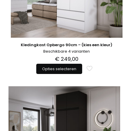
Kledingkast Opbergo 90cm – (kies een kleur)
Beschikbare 4 varianten
€
249,00
Opties selecteren
Dit
product
heeft
meerdere
variaties.
Deze
optie
kan
gekozen
worden
op