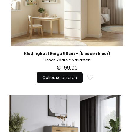
op
de
productpagina
Kledingkast Bergo 50cm – (kies een kleur)
Beschikbare 2 varianten
€
199,00
Opties selecteren
Dit
product
heeft
meerdere
variaties.
Deze
optie
kan
gekozen
worden