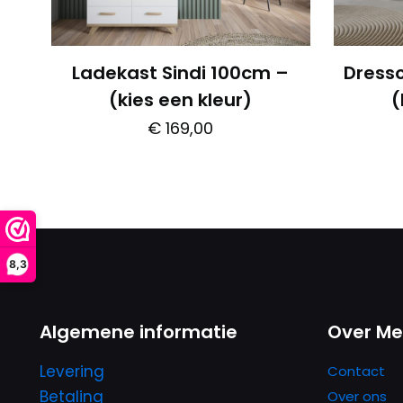
Ladekast Sindi 100cm –
Dress
(kies een kleur)
(
€
169,00
Dit
product
heeft
meerdere
variaties.
8,3
Deze
optie
Algemene informatie
Over Me
kan
gekozen
Levering
Contact
worden
Betaling
Over ons