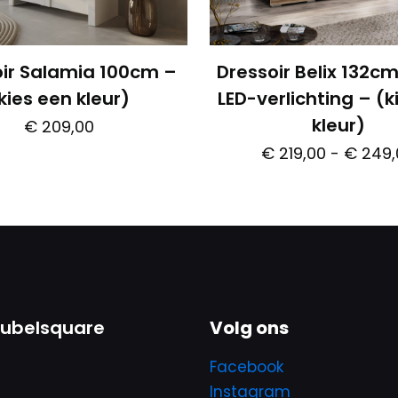
oir Salamia 100cm –
Dressoir Belix 132c
kies een kleur)
LED-verlichting – (k
kleur)
€
209,00
€
219,00
-
€
249,
Dit
product
Dit
heeft
produc
meerdere
heeft
variaties.
meerde
Deze
variatie
optie
Deze
ubelsquare
Volg ons
kan
optie
gekozen
kan
Facebook
worden
gekoze
Instagram