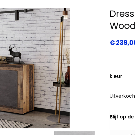
Dress
Woo
€
239,0
kleur
Uitverkoch
Blijf op 