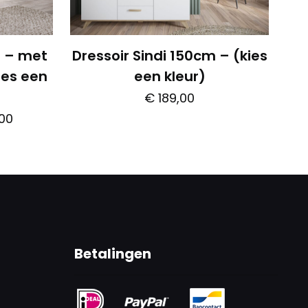
m – met
Dressoir Sindi 150cm – (kies
ies een
een kleur)
€
189,00
Prijsklasse:
00
Dit
€ 219,00
product
tot
heeft
t
€ 249,00
meerdere
variaties.
re
Deze
s.
optie
Betalingen
kan
gekozen
worden
n