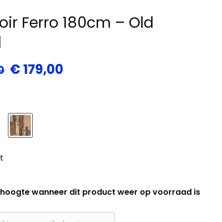
oir Ferro 180cm – Old
d
Oorspronkelijke
Huidige
€
179,00
0
prijs
prijs
was:
is:
€ 239,00.
€ 179,00.
t
de hoogte wanneer dit product weer op voorraad is