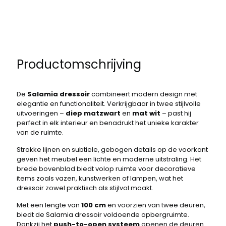
Productomschrijving
De
Salamia dressoir
combineert modern design met
elegantie en functionaliteit. Verkrijgbaar in twee stijlvolle
uitvoeringen –
diep matzwart
en
mat wit
– past hij
perfect in elk interieur en benadrukt het unieke karakter
van de ruimte.
Strakke lijnen en subtiele, gebogen details op de voorkant
geven het meubel een lichte en moderne uitstraling. Het
brede bovenblad biedt volop ruimte voor decoratieve
items zoals vazen, kunstwerken of lampen, wat het
dressoir zowel praktisch als stijlvol maakt.
Met een lengte van
100 cm
en voorzien van twee deuren,
biedt de Salamia dressoir voldoende opbergruimte.
Dankzij het
push-to-open systeem
openen de deuren