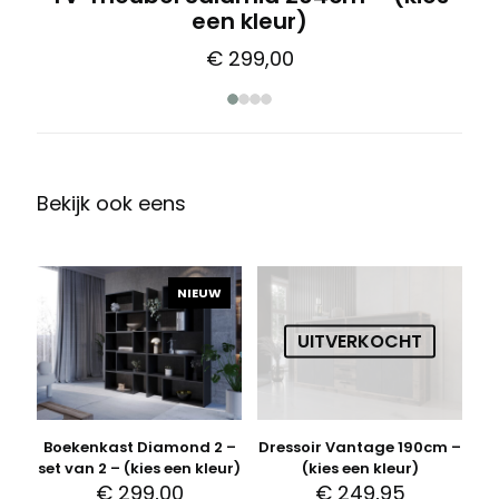
een kleur)
€
299,00
Bekijk ook eens
Gerelateerde producten
NIEUW
UITVERKOCHT
Boekenkast Diamond 2 –
Dressoir Vantage 190cm –
set van 2 – (kies een kleur)
(kies een kleur)
€
299,00
€
249,95