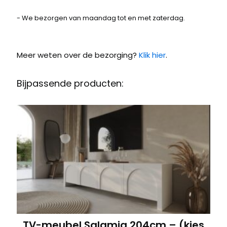
- We bezorgen van maandag tot en met zaterdag.
Meer weten over de bezorging?
Klik hier
.
Bijpassende producten:
TV-meubel Salamia 204cm – (kies
D