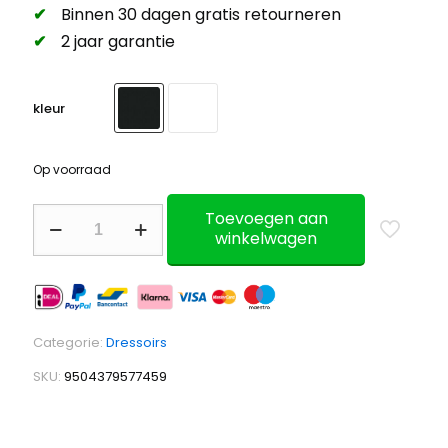
Binnen 30 dagen gratis retourneren
2 jaar garantie
kleur
Op voorraad
Dressoir
Toevoegen aan
Salamia
winkelwagen
100cm
–
(kies
een
kleur)
Categorie:
Dressoirs
aantal
SKU:
9504379577459