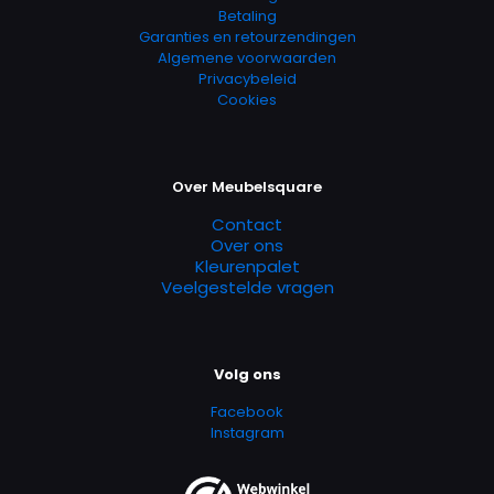
Betaling
op
op
Garanties en retourzendingen
de
de
Algemene voorwaarden
productpagina
productpagina
Privacybeleid
Cookies
Over Meubelsquare
Contact
Over ons
Kleurenpalet
Veelgestelde vragen
Volg ons
Facebook
Instagram